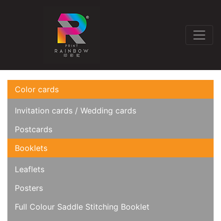
Color cards
Invitation cards / Wedding cards
Postcards
Booklets
Leaflets
Posters
Full Colour Saddle Stitching Booklet