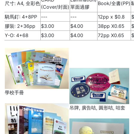
尺寸: A4, 全彩色
Book/全書(PP)
(Cover/封面)
單面過膠
騎馬釘: 4+8PP
---
---
12pp x $0.8
$
膠裝: 2+36pp
$3.00
$4.00
38pp X0.65
$
Y-O: 4+68
$3.00
$4.00
72pp X0.65
$
學校手冊
吊牌, 廣告咭, 圓形咭, 咭套