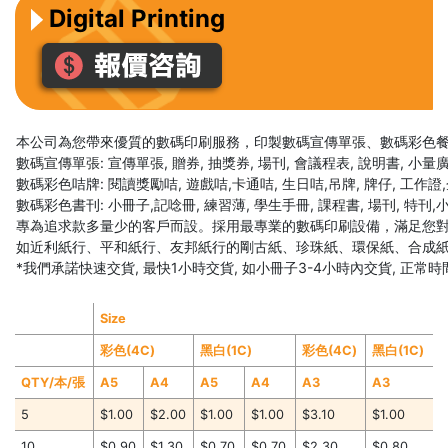
Digital Printing
本公司為您帶來優質的數碼印刷服務，印製數碼宣傳單張、數碼彩色
數碼宣傳單張: 宣傳單張, 贈券, 抽獎券, 場刊, 會議程表, 說明書, 小量
數碼彩色咭牌: 閱讀獎勵咭, 遊戲咭,卡通咭, 生日咭,吊牌, 牌仔, 工作證,企
數碼彩色書刊: 小冊子,記唸冊, 練習薄, 學生手冊, 課程書, 場刊, 特刊
專為追求款多量少的客戶而設。採用最專業的數碼印刷設備，滿足您
如近利紙行、平和紙行、友邦紙行的剛古紙、珍珠紙、環保紙、合成紙
*我們承諾快速交貨, 最快1小時交貨, 如小冊子3-4小時內交貨, 正常時間
Size
彩色(4C)
黑白(1C)
彩色(4C)
黑白(1C)
QTY/本/張
A5
A4
A5
A4
A3
A3
5
$1.00
$2.00
$1.00
$1.00
$3.10
$1.00
10
$0.90
$1.30
$0.70
$0.70
$2.30
$0.80