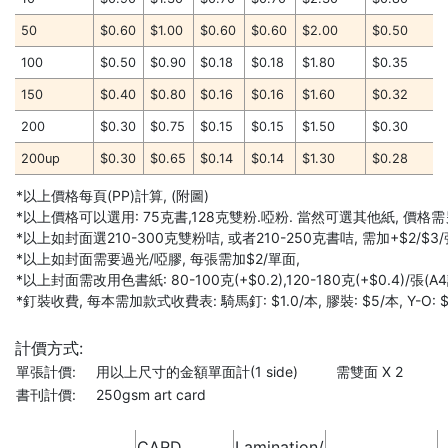
50
$0.60
$1.00
$0.60
$0.60
$2.00
$0.50
100
$0.50
$0.90
$0.18
$0.18
$1.80
$0.35
150
$0.40
$0.80
$0.16
$0.16
$1.60
$0.32
200
$0.30
$0.75
$0.15
$0.15
$1.50
$0.30
200up
$0.30
$0.65
$0.14
$0.14
$1.30
$0.28
*以上價格每頁(PP)計算, (附圖)
*以上價格可以選用: 75克書,128克雙粉.啞粉. 當然可選其他紙, 價格
*以上如封面選210-300克雙粉咭, 或者210-250克書咭, 需加+$2/$3/張 
*以上如封面需要過光/啞膠, 每張需加$2/單面,
*以上封面需改用色書紙: 80-100克(+$0.2),120-180克(+$0.4)/張(A4
*釘裝收費, 每本需加款式收費表: 騎馬釘: $1.0/本, 膠裝: $5/本, Y-O: $
計價方式:
單張計價:
用以上尺寸的金額單面計(1 side)
需雙面 X 2
書刊計價:
250gsm art card
CARD
Lamination/