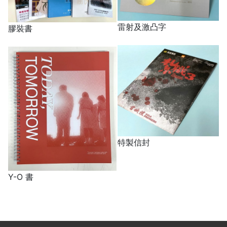
雷射及激凸字
膠裝書
特製信封
Y-O 書