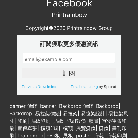
Facebook
Printrainbow
Copyright©2020 Printrainbow Group
訂閱獲取更多優惠資訊
Previous Newsletters
Email marketing
by Spread
banner 價錢
|
banner
|
Backdrop 價錢
|
Backdrop
|
Backdrop
|
易拉架價錢
|
易拉架
|
易拉架設計
|
易拉架尺
寸
|
印刷
|
貼紙印刷
|
貼紙
|
印刷報價
|
噴畫
|
宣傳單張印
刷
|
宣傳單張
|
橫額印刷
|
橫額
|
展覽攤位
|
攤位
|
書刊印
刷
|
foamboard
|
pvc板
|
展板
|
poster
|
海報
|
海報印刷
|