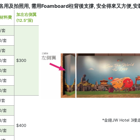
用及拍照用, 需用Foamboard柱背後支撐, 安全得來又方便,安
加左右側翼
材料費
(12.5"深)
8/套
0/套
8/套
0/套
$300
0/套
0/套
0/套
0/套
0/套
*金鐘JW Hotel 3樓
8/套
$400
0/套