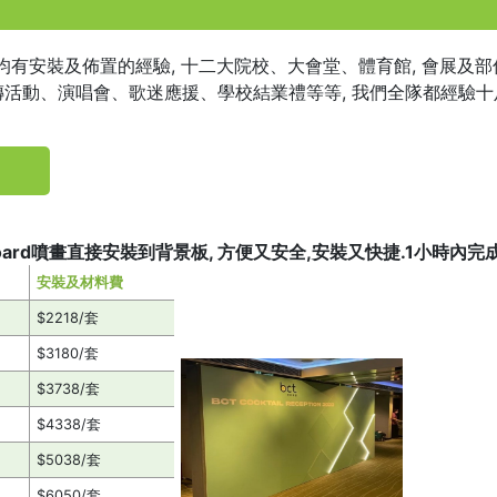
 均有安裝及佈置的經驗, 十二大院校、大會堂、體育館, 會展及
活動、演唱會、歌迷應援、學校結業禮等等, 我們全隊都經驗十
oard噴畫直接安裝到背景板, 方便又安全,安裝又快捷.1小時內完成
安裝及材料費
$2218/套
$3180/套
$3738/套
$4338/套
$5038/套
$6050/套