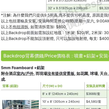
Price List Less
24’ x 9.5’(732cm x290cm)
$7,33
32’ x 9.5’(975cm x 290cm)
$9,32
*注解: 為什麼我們只提供9.5呎高,而不提供10呎高度, 原因
照價減
以上包括運輸及安裝, 安裝時間需辨公時間(星期一至六, 9:00AM
以上
不包括清拆
, 如需清拆需加: $800,
25%
以上Backdrop前面如需加設紅地毯 : 1米深: $20/呎, 2米深: 30
以上Backdrop不能加設頂射燈, 只可以加設地射燈, 每支: $
Backdrop背幕價錢/Price價格表 : 噴畫+鋁架+安
5mm Foamboard +鋁架
附合酒店
室內/戶外
, 而現場
沒有提供背景板
, 如花園, 球場, 
成.
背幕 (鋁架)
尺寸(W) x (H)
安裝及材料費
8’ x 8’ (240cm x 240cm)
$3688/套
10’ x 8’ (305cm x 240cm)
$4,580/套