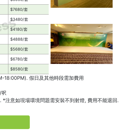
$7680/套
ess
$3480/套
$4180/套
$4888/套
$5680/套
$6780/套
$8580/套
-18:00PM). 假日及其他時段需加費用
/呎
200. *注意如現場環境問題需安裝不到射燈, 費用不能退回.