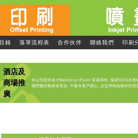
目錄
落單流程表
合作伙伴
聯絡我們
印刷
酒店及
本公司提供各大Backdrop /Event 背幕制作, 保證100%
商場推
我們都控制得非常好, 不會令客戶擔心, 必定準時由制作到安
廣