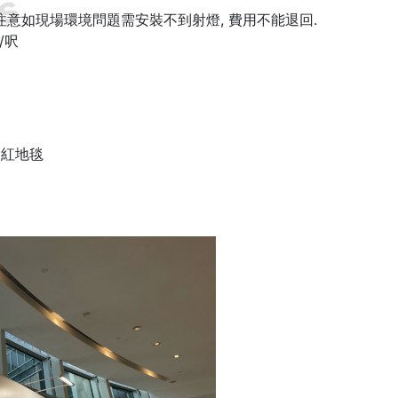
ss
 *注意如現場環境問題需安裝不到射燈, 費用不能退回.
/呎
紅地毯