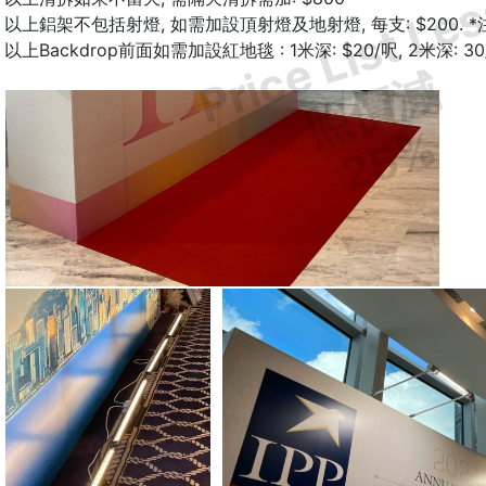
Price List Le
以上鋁架不包括射燈, 如需加設頂射燈及地射燈, 每支: $200.
以上Backdrop前面如需加設紅地毯 : 1米深: $20/呎, 2米深: 30
照價減
25%