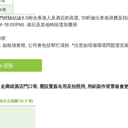
8/套
8/套
是我們經驗結論9.5附合香港人及酒店的高度, 10呎做出來係浪費及
-18:00PM). 假日及其他時段需加費用
/呎
400. 如租借射燈, 公司會包括幫忙清拆. *注意如現場環境問題需安
裝+清拆
天台, 走廊或酒店門口等, 需設置簽名用及拍照用, 用鋁架作背景板會更
加左右側翼(18.5"深)