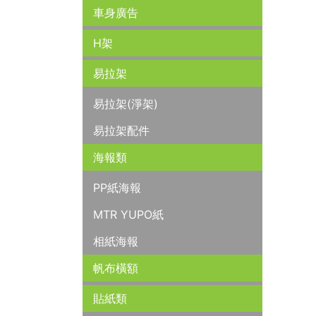
車身廣告
H架
易拉架
易拉架(淨架)
易拉架配件
海報類
PP紙海報
MTR YUPO紙
相紙海報
帆布橫額
貼紙類