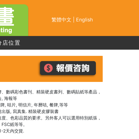
繁體中文
|
English
分店位置
牌、數碼彩色書刊、精裝硬皮書列、數碼貼紙等產品，
告, 海報等
, 咭片, 明信片, 年曆咭, 餐牌,等等
小說出版, 寫真集. 精裝硬皮膠裝書
速度、色彩品質的要求。另外客人可以選用特別紙張，
FSC紙等等。
-2天內交貨.