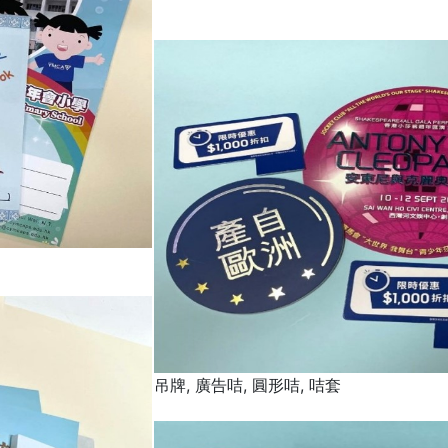
吊牌, 廣告咭, 圓形咭, 咭套