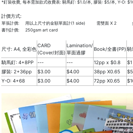
*釘裝收費, 每本需加款式收費表: 騎馬釘: $1.0/本, 膠裝: $5/本, Y-O: $1
計價方式:
單張計價:
用以上尺寸的金額單面計(1 side)
需雙面 X 2
書刊計價:
250gsm art card
CARD
Lamination/
尺寸: A4, 全彩色
Book/全書(PP)
騎
(Cover/封面)
單面過膠
騎馬釘: 4+8PP
---
---
12pp x $0.8
$1
膠裝: 2+36pp
$3.00
$4.00
38pp X0.65
$5
Y-O: 4+68
$3.00
$4.00
72pp X0.65
$1