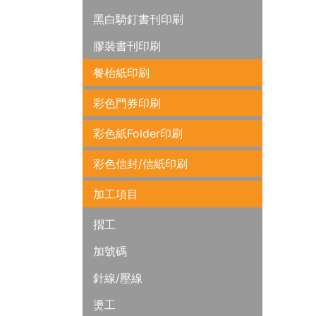
黑白騎釘書刊印刷
膠裝書刊印刷
餐枱紙印刷
彩色門券印刷
彩色紙Folder印刷
彩色信封/信紙印刷
加工項目
摺工
加號碼
針線/壓線
燙工