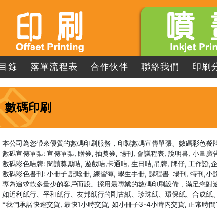
目錄
落單流程表
合作伙伴
聯絡我們
印刷
數碼印刷
本公司為您帶來優質的數碼印刷服務，印製數碼宣傳單張、數碼彩色餐
數碼宣傳單張: 宣傳單張, 贈券, 抽獎券, 場刊, 會議程表, 說明書, 小量廣
數碼彩色咭牌: 閱讀獎勵咭, 遊戲咭,卡通咭, 生日咭,吊牌, 牌仔, 工作證,企牌
數碼彩色書刊: 小冊子,記唸冊, 練習薄, 學生手冊, 課程書, 場刊, 特刊,
專為追求款多量少的客戶而設。採用最專業的數碼印刷設備，滿足您對
如近利紙行、平和紙行、友邦紙行的剛古紙、珍珠紙、環保紙、合成紙、
*我們承諾快速交貨, 最快1小時交貨, 如小冊子3-4小時內交貨, 正常時間1