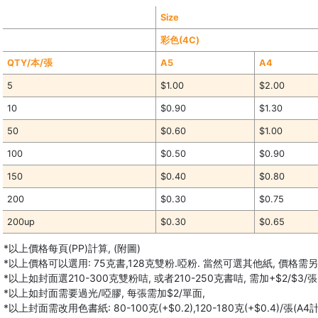
Size
彩色(4C)
QTY/本/張
A5
A4
5
$1.00
$2.00
10
$0.90
$1.30
50
$0.60
$1.00
100
$0.50
$0.90
150
$0.40
$0.80
200
$0.30
$0.75
200up
$0.30
$0.65
*以上價格每頁(PP)計算, (附圖)
*以上價格可以選用: 75克書,128克雙粉.啞粉. 當然可選其他紙, 價格需
*以上如封面選210-300克雙粉咭, 或者210-250克書咭, 需加+$2/$3/張 (
*以上如封面需要過光/啞膠, 每張需加$2/單面,
*以上封面需改用色書紙: 80-100克(+$0.2),120-180克(+$0.4)/張(A4計