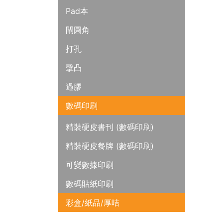
Pad本
閘圓角
打孔
擊凸
過膠
數碼印刷
精裝硬皮書刊 (數碼印刷)
精裝硬皮餐牌 (數碼印刷)
可變數據印刷
數碼貼紙印刷
彩盒/紙品/厚咭