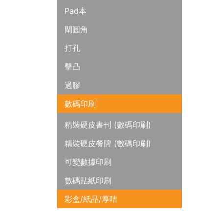
Pad本
閘圓角
打孔
擊凸
過膠
數碼印刷
精裝硬皮書刊 (數碼印刷)
精裝硬皮餐牌 (數碼印刷)
可變數據印刷
數碼貼紙印刷
彩盒/紙品/厚咭