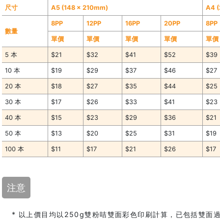
尺寸
A5 (148 x 210mm)
A4 
8PP
12PP
16PP
20PP
8PP
數量
單價
單價
單價
單價
單價
5 本
$21
$32
$41
$52
$39
10 本
$19
$29
$37
$46
$27
20 本
$18
$27
$35
$44
$25
30 本
$17
$26
$33
$41
$23
40 本
$15
$23
$29
$36
$21
50 本
$13
$20
$25
$31
$19
100 本
$11
$17
$21
$26
$17
注意
* 以上價目均以250g雙粉咭雙面彩色印刷計算，已包括雙面過