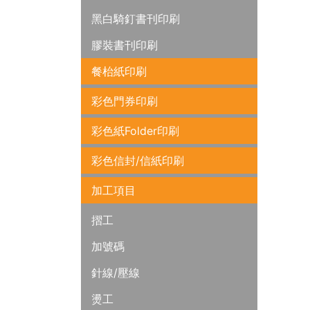
黑白騎釘書刊印刷
膠裝書刊印刷
餐枱紙印刷
彩色門券印刷
彩色紙Folder印刷
彩色信封/信紙印刷
加工項目
摺工
加號碼
針線/壓線
燙工