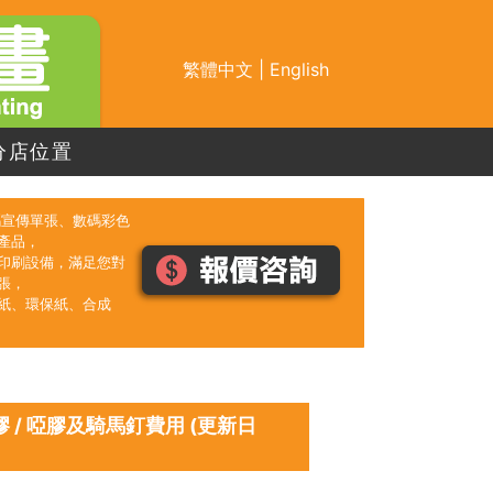
繁體中文
|
English
分店位置
數碼宣傳單張、數碼彩色
產品，
印刷設備，滿足您對
張，
紙、環保紙、合成
膠 / 啞膠及騎馬釘費用 (更新日