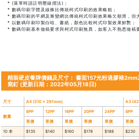
* (落單時請註明壓線摺法)；
* 數碼印刷字體及線條比傳統柯式印刷的效果略粗；
* 數碼印刷的平網及漸變網比傳統柯式印刷效果略欠順滑，但
* 以數碼印刷印製白咭、書紙，顏色比較柯式印製效果鮮艷；
* 數碼印刷基本做稿要求與柯式印刷無異，如客人不熟悉做稿
精裝硬皮餐牌價錢及尺寸： 書面157光粉過膠裱2mm灰版
窩釘 (更新日期：2022年05月18日)
尺寸
A4 (210 x 297mm)
A3 (4
8PP
12PP
16PP
20PP
24PP
8PP
數量
單價
單價
單價
單價
單價
單價
10 本
$135
$140
$160
$178
$188
$230