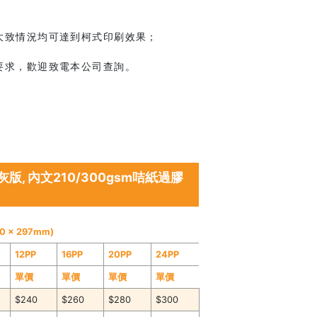
大致情況均可達到柯式印刷效果；
要求，歡迎致電本公司查詢。
, 內文210/300gsm咭紙過膠
20 x 297mm)
12PP
16PP
20PP
24PP
單價
單價
單價
單價
$240
$260
$280
$300