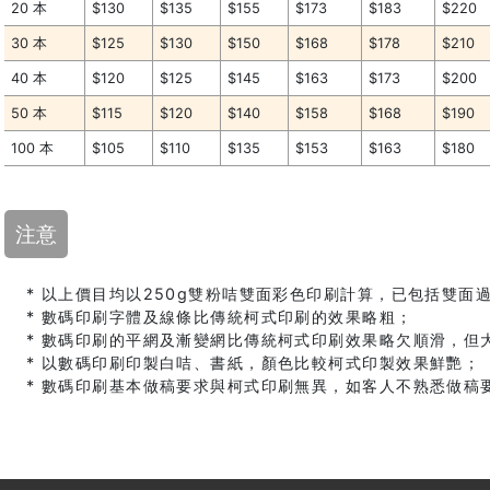
20 本
$130
$135
$155
$173
$183
$220
30 本
$125
$130
$150
$168
$178
$210
40 本
$120
$125
$145
$163
$173
$200
50 本
$115
$120
$140
$158
$168
$190
100 本
$105
$110
$135
$153
$163
$180
注意
* 以上價目均以250g雙粉咭雙面彩色印刷計算，已包括雙面過
* 數碼印刷字體及線條比傳統柯式印刷的效果略粗；
* 數碼印刷的平網及漸變網比傳統柯式印刷效果略欠順滑，但
* 以數碼印刷印製白咭、書紙，顏色比較柯式印製效果鮮艷；
* 數碼印刷基本做稿要求與柯式印刷無異，如客人不熟悉做稿