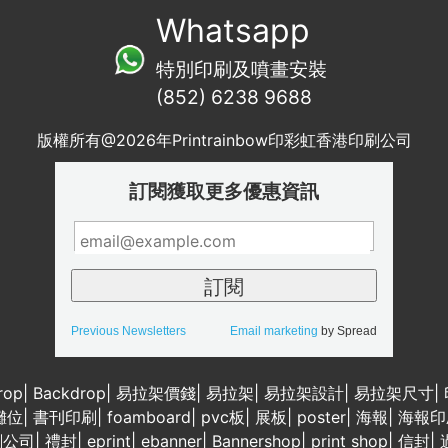
Whatsapp
特別印刷及噴畫安裝
(852) 6238 9688
版權所有@2026年Printrainbow印彩虹香港印刷公司
訂閱獲取更多優惠資訊
Previous Newsletters
Email marketing
by Spread
rop
|
Backdrop
|
易拉架價錢
|
易拉架
|
易拉架設計
|
易拉架尺寸
|
攤位
|
書刊印刷
|
foamboard
|
pvc板
|
展板
|
poster
|
海報
|
海報印
刷公司
|
禮封
|
eprint
|
ebanner
|
Bannershop
|
print shop
|
信封
|