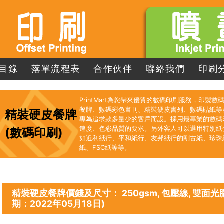
目錄
落單流程表
合作伙伴
聯絡我們
印刷
PrintMart為您帶來優質的數碼印刷服務，印製
餐牌、數碼彩色書刊、精裝硬皮書列、數碼貼紙等
精裝硬皮餐牌
專為追求款多量少的客戶而設。採用最專業的數碼
速度、色彩品質的要求。另外客人可以選用特別紙
(數碼印刷)
如近利紙行、平和紙行、友邦紙行的剛古紙、珍珠
紙、FSC紙等等。
精裝硬皮餐牌價錢及尺寸： 250gsm, 包壓線, 雙面光
期：2022年05月18日)