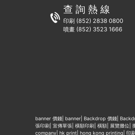
查 詢 熱 線
印刷 (852) 2838 0800
噴畫 (852) 3523 1666
banner 價錢
|
banner
|
Backdrop 價錢
|
Backd
張印刷
|
宣傳單張
|
橫額印刷
|
橫額
|
展覽攤位
|
company
|
hk print
|
hong kong printing
|
印