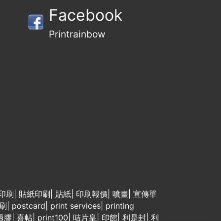
Facebook
Printrainbow
印刷
|
貼紙印刷
|
貼紙
|
印刷報價
|
噴畫
|
宣傳單
刷
|
postcard
|
print services
|
printing
過膠
|
喜帖
|
print100
|
咭片皇
|
印館
|
利是封
|
利