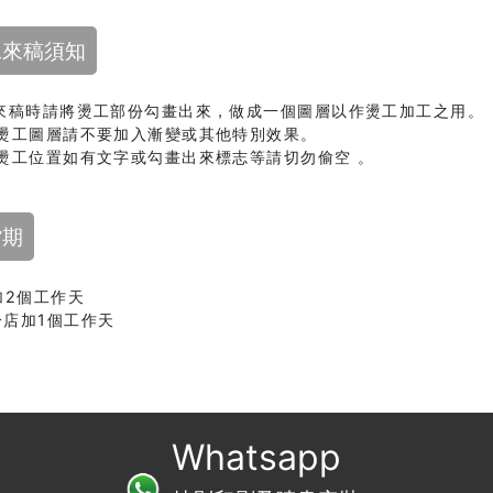
工來稿須知
. 來稿時請將燙工部份勾畫出來，做成一個圖層以作燙工加工之用。
. 燙工圖層請不要加入漸變或其他特別效果。
. 燙工位置如有文字或勾畫出來標志等請切勿偷空 。
貨期
加2個工作天
 分店加1個工作天
Whatsapp