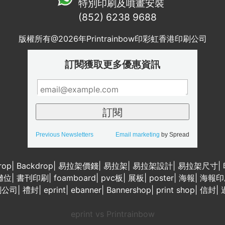
特別印刷及噴畫安裝
(852) 6238 9688
版權所有@2026年Printrainbow印彩虹香港印刷公司
訂閱獲取更多優惠資訊
Previous Newsletters
Email marketing
by Spread
rop
|
Backdrop
|
易拉架價錢
|
易拉架
|
易拉架設計
|
易拉架尺寸
|
攤位
|
書刊印刷
|
foamboard
|
pvc板
|
展板
|
poster
|
海報
|
海報印
刷公司
|
禮封
|
eprint
|
ebanner
|
Bannershop
|
print shop
|
信封
|
eprint vs Printrainbow