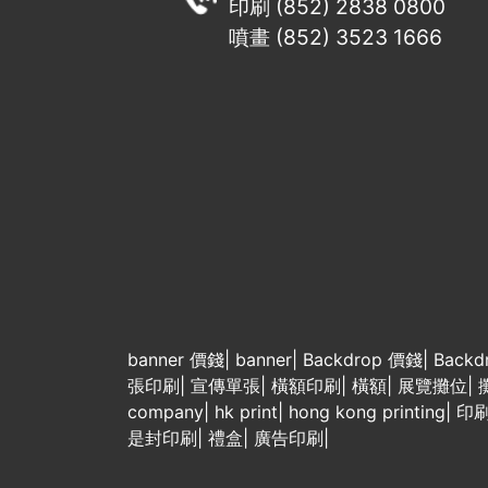
印刷 (852) 2838 0800
噴畫 (852) 3523 1666
banner 價錢
|
banner
|
Backdrop 價錢
|
Backd
張印刷
|
宣傳單張
|
橫額印刷
|
橫額
|
展覽攤位
|
company
|
hk print
|
hong kong printing
|
印
是封印刷
|
禮盒
|
廣告印刷
|