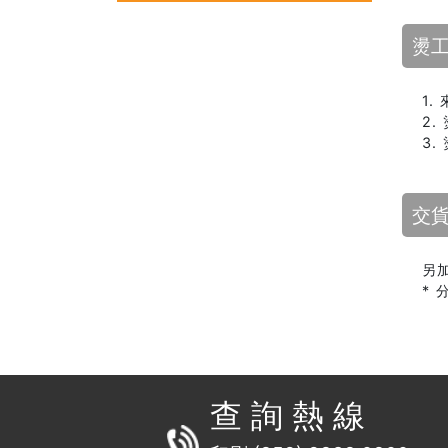
燙
1
2
3
交
另
*
查 詢 熱 線