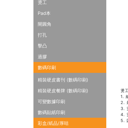
燙工
Pad本
閘圓角
打孔
擊凸
過膠
數碼印刷
精裝硬皮書刊 (數碼印刷)
精裝硬皮餐牌 (數碼印刷)
燙
1.
可變數據印刷
2.
3
數碼貼紙印刷
4
5
彩盒/紙品/厚咭