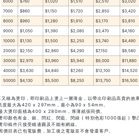
6000
$760
$1,020
$1,510
$2,510
$3,020
7000
$860
$1,150
$1,720
$2,850
$3,420
8000
$960
$1,280
$1,910
$3,170
$3,810
9000
$1,050
$1,390
$2,080
$3,470
$4,160
10000
$1,130
$1,500
$2,250
$3,740
$4,490
20000
$2,150
$2,860
$4,290
$7,150
$8,580
30000
$2,970
$3,960
$5,940
$9,000
$11,880
40000
$3,630
$4,840
$7,260
$12,100
$14,520
50000
$4,130
$5,500
$8,250
$13,750
$16,500
工又稱為燙印，即印刷品上燙上一層薄金，以帶出印刷品高貴的效
 紙度最大為420 x 297mm，最小為90 x 54mm。
 最大燙印面積為400 x 280mm，厚薄紙張同價。
. 燙印顏色有金、銀、閃紅、閃藍、閃綠 ( 特別色彩1000張起 ) 
. 燙印稿件只接受瞄邊圓及不能有網線。
. 因價目表已包電版費，加工後之電版並不會發還客戶。