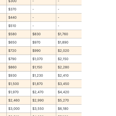
$300
-
-
$370
-
-
$440
-
-
$510
-
-
$580
$830
$1,760
$650
$970
$1,890
$720
$990
$2,020
$790
$1,070
$2,150
$860
$1,150
$2,280
$930
$1,230
$2,410
$1,500
$1,870
$3,450
$1,970
$2,470
$4,420
$2,460
$2,990
$5,270
$3,000
$3,550
$6,180