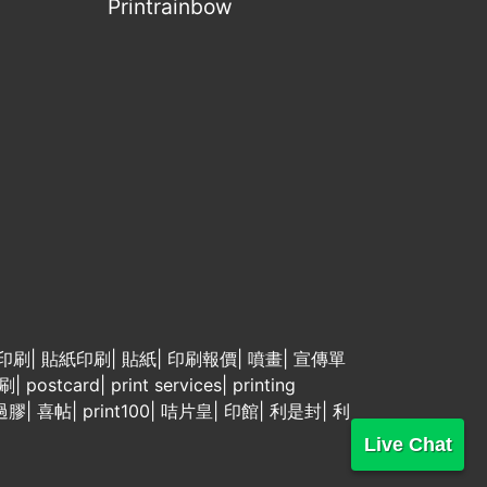
Printrainbow
印刷
|
貼紙印刷
|
貼紙
|
印刷報價
|
噴畫
|
宣傳單
刷
|
postcard
|
print services
|
printing
過膠
|
喜帖
|
print100
|
咭片皇
|
印館
|
利是封
|
利
Live Chat