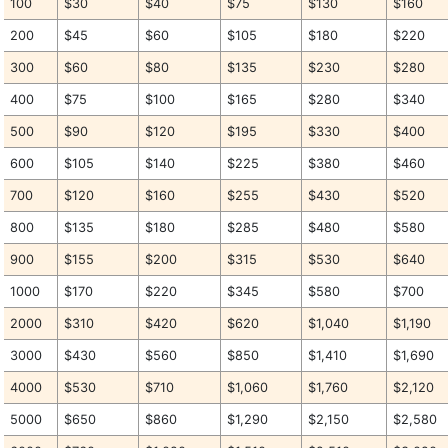
100
$30
$40
$75
$130
$160
200
$45
$60
$105
$180
$220
300
$60
$80
$135
$230
$280
400
$75
$100
$165
$280
$340
500
$90
$120
$195
$330
$400
600
$105
$140
$225
$380
$460
700
$120
$160
$255
$430
$520
800
$135
$180
$285
$480
$580
900
$155
$200
$315
$530
$640
1000
$170
$220
$345
$580
$700
2000
$310
$420
$620
$1,040
$1,190
3000
$430
$560
$850
$1,410
$1,690
4000
$530
$710
$1,060
$1,760
$2,120
5000
$650
$860
$1,290
$2,150
$2,580