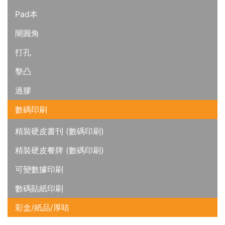
Pad本
閘圓角
打孔
擊凸
過膠
數碼印刷
精裝硬皮書刊 (數碼印刷)
精裝硬皮餐牌 (數碼印刷)
可變數據印刷
數碼貼紙印刷
彩盒/紙品/厚咭