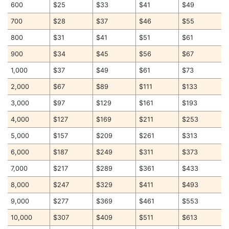
600
$25
$33
$41
$49
700
$28
$37
$46
$55
800
$31
$41
$51
$61
900
$34
$45
$56
$67
1,000
$37
$49
$61
$73
2,000
$67
$89
$111
$133
3,000
$97
$129
$161
$193
4,000
$127
$169
$211
$253
5,000
$157
$209
$261
$313
6,000
$187
$249
$311
$373
7,000
$217
$289
$361
$433
8,000
$247
$329
$411
$493
9,000
$277
$369
$461
$553
10,000
$307
$409
$511
$613