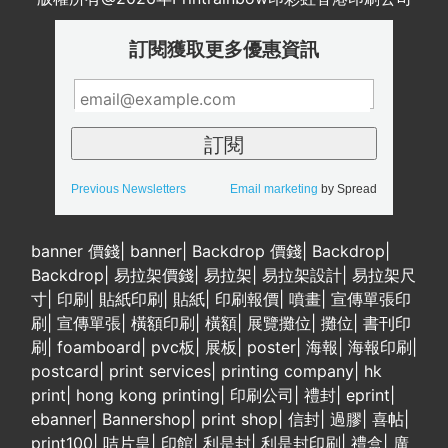
訂閱獲取更多優惠資訊
Previous Newsletters
Email marketing
by Spread
banner 價錢
|
banner
|
Backdrop 價錢
|
Backdrop
|
Backdrop
|
易拉架價錢
|
易拉架
|
易拉架設計
|
易拉架尺
寸
|
印刷
|
貼紙印刷
|
貼紙
|
印刷報價
|
噴畫
|
宣傳單張印
刷
|
宣傳單張
|
橫額印刷
|
橫額
|
展覽攤位
|
攤位
|
書刊印
刷
|
foamboard
|
pvc板
|
展板
|
poster
|
海報
|
海報印刷
|
postcard
|
print services
|
printing company
|
hk
print
|
hong kong printing
|
印刷公司
|
禮封
|
eprint
|
ebanner
|
Bannershop
|
print shop
|
信封
|
過膠
|
喜帖
|
print100
|
咭片皇
|
印館
|
利是封
|
利是封印刷
|
禮盒
|
廣