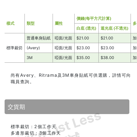
價錢(每平方尺計算)
樣式
類型
屬性
多
白底 (透光)
遮光底 (不透光)
普通車身貼紙
啞面/光面
$21.00
$21.00
加
標準裁切
(Avery)
啞面/光面
$23.00
$23.00
加
3M
啞面/光面
$35.00
$38.00
加
尚有Avery、Ritrama及3M車身貼紙可供選購，詳情可向
職員查詢。
交貨期
Price List Less
標準裁切：2個工作天
多邊形裁切：3個工作天