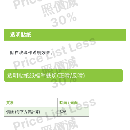
照價減
30%
透明貼紙
Price List Less
貼在玻璃作透明效果。
照價減
30%
透明貼紙紙標準裁切(正噴/反噴)
Price List Less
質素
啞面 / 光面
價錢 (每平方呎計算)
$25
照價減