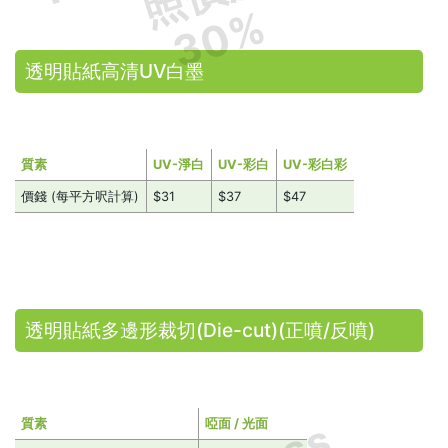
30%
透明貼紙高清UV白墨
質素
UV-淨白
UV-彩白
UV-彩白彩
價錢 (每平方呎計算)
$31
$37
$47
透明貼紙多邊形裁切(Die-cut)(正噴/反噴)
質素
啞面 / 光面