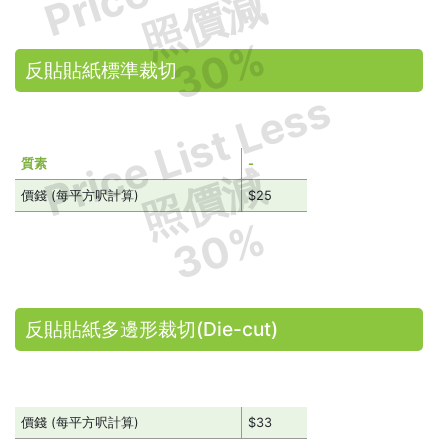
照價減
30%
反貼貼紙標準裁切
Price List Less
質素
-
照價減
價錢 (每平方呎計算)
$25
30%
反貼貼紙多邊形裁切(Die-cut)
價錢 (每平方呎計算)
$33