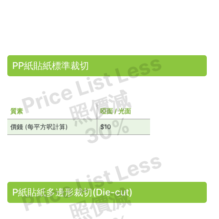
Price List Less
PP紙貼紙標準裁切
照價減
質素
啞面 / 光面
30%
價錢 (每平方呎計算)
$10
Price List Less
照價減
P紙貼紙多邊形裁切(Die-cut)