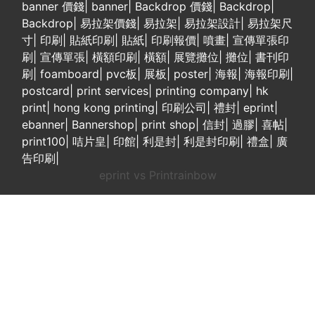
banner 價錢
|
banner
|
Backdrop 價錢
|
Backdrop
|
Backdrop
|
易拉架價錢
|
易拉架
|
易拉架設計
|
易拉架尺
寸
|
印刷
|
貼紙印刷
|
貼紙
|
印刷報價
|
噴畫
|
宣傳單張印
刷
|
宣傳單張
|
橫額印刷
|
橫額
|
展覽攤位
|
攤位
|
書刊印
刷
|
foamboard
|
pvc板
|
展板
|
poster
|
海報
|
海報印刷
|
postcard
|
print services
|
printing company
|
hk
print
|
hong kong printing
|
印刷公司
|
禮封
|
eprint
|
ebanner
|
Bannershop
|
print shop
|
信封
|
過膠
|
喜帖
|
print100
|
咭片皇
|
印館
|
利是封
|
利是封印刷
|
禮盒
|
廣
告印刷
|
eprint vs Printrainbow