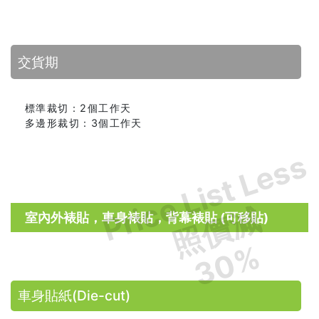
交貨期
標準裁切：2個工作天
多邊形裁切：3個工作天
Price List Less
照價減
室內外裱貼，車身裱貼，背幕裱貼 (可移貼)
30%
車身貼紙(Die-cut)