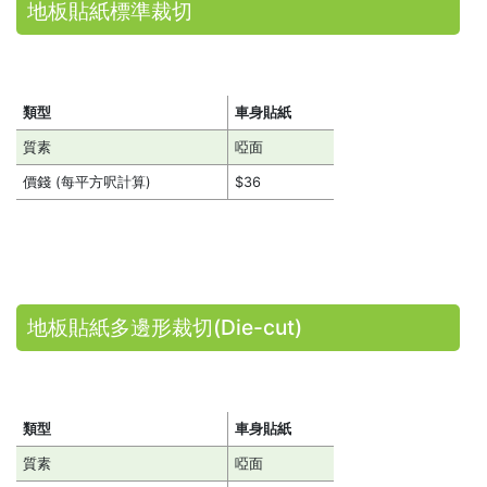
地板貼紙標準裁切
類型
車身貼紙
質素
啞面
價錢 (每平方呎計算)
$36
地板貼紙多邊形裁切(Die-cut)
類型
車身貼紙
質素
啞面