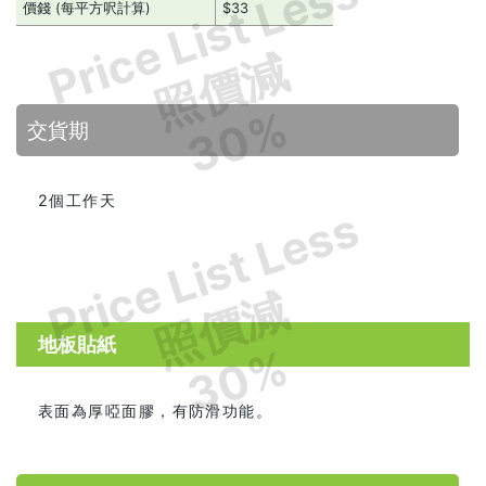
Price List Less
價錢 (每平方呎計算)
$33
照價減
30%
交貨期
2個工作天
Price List Less
照價減
地板貼紙
30%
表面為厚啞面膠，有防滑功能。