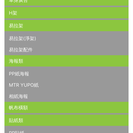
車身廣告
H架
易拉架
易拉架(淨架)
易拉架配件
海報類
PP紙海報
MTR YUPO紙
相紙海報
帆布橫額
貼紙類