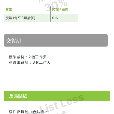
30%
質素
啞面 / 光面
價錢 (每平方呎計算)
$16
交貨期
標準裁切：2個工作天
多邊形裁切：3個工作天
Price List Less
反貼貼紙
稿件反噴於白色貼紙上。