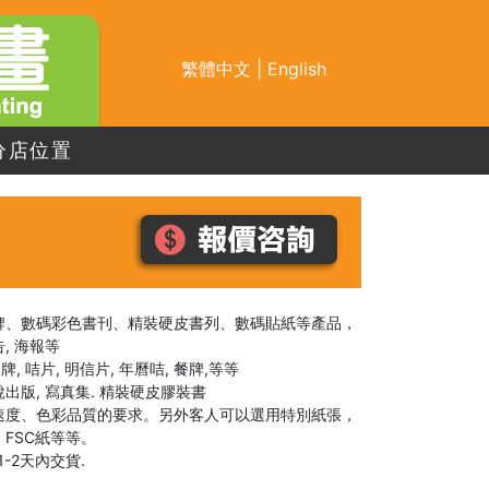
繁體中文
|
English
分店位置
牌、數碼彩色書刊、精裝硬皮書列、數碼貼紙等產品，
告, 海報等
, 咭片, 明信片, 年曆咭, 餐牌,等等
小說出版, 寫真集. 精裝硬皮膠裝書
速度、色彩品質的要求。另外客人可以選用特別紙張，
FSC紙等等。
-2天內交貨.