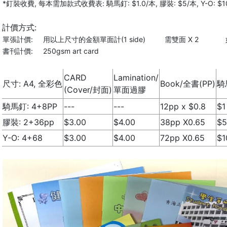
*釘裝收費, 每本需加款式收費表: 騎馬釘: $1.0/本, 膠裝: $5/本, Y-O: $1
計價方式:
單張計價:
用以上尺寸的金額單面計(1 side)
需雙面 X 2
書刊計價:
250gsm art card
CARD
Lamination/
尺寸: A4, 全彩色
Book/全書(PP)
騎
(Cover/封面)
單面過膠
騎馬釘: 4+8PP
---
---
12pp x $0.8
$1
膠裝: 2+36pp
$3.00
$4.00
38pp X0.65
$5
Y-O: 4+68
$3.00
$4.00
72pp X0.65
$1