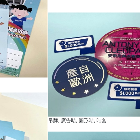
吊牌, 廣告咭, 圓形咭, 咭套