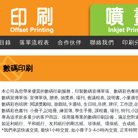
目錄
落單流程表
合作伙伴
聯絡我們
印刷
數碼印刷
本公司為您帶來優質的數碼印刷服務，印製數碼宣傳單張、數碼彩色餐
數碼宣傳單張: 宣傳單張, 贈券, 抽獎券, 場刊, 會議程表, 說明書, 小量廣
數碼彩色咭牌: 閱讀獎勵咭, 遊戲咭,卡通咭, 生日咭,吊牌, 牌仔, 工作證,企牌
數碼彩色書刊: 小冊子,記唸冊, 練習薄, 學生手冊, 課程書, 場刊, 特刊,
專為追求款多量少的客戶而設。採用最專業的數碼印刷設備，滿足您對
如近利紙行、平和紙行、友邦紙行的剛古紙、珍珠紙、環保紙、合成紙、
*我們承諾快速交貨, 最快1小時交貨, 如小冊子3-4小時內交貨, 正常時間1