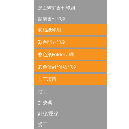
黑白騎釘書刊印刷
膠裝書刊印刷
餐枱紙印刷
彩色門券印刷
彩色紙Folder印刷
彩色信封/信紙印刷
加工項目
摺工
加號碼
針線/壓線
燙工