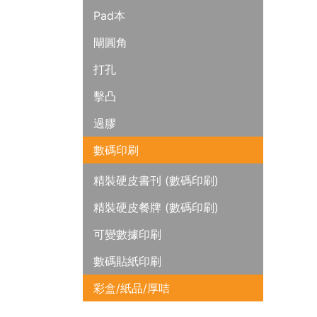
Pad本
閘圓角
打孔
擊凸
過膠
數碼印刷
精裝硬皮書刊 (數碼印刷)
精裝硬皮餐牌 (數碼印刷)
可變數據印刷
數碼貼紙印刷
彩盒/紙品/厚咭