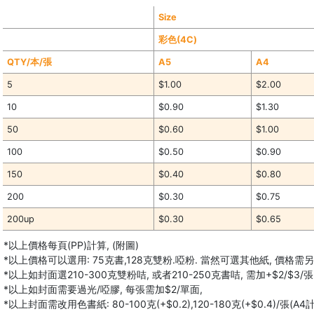
Size
彩色(4C)
QTY/本/張
A5
A4
5
$1.00
$2.00
10
$0.90
$1.30
50
$0.60
$1.00
100
$0.50
$0.90
150
$0.40
$0.80
200
$0.30
$0.75
200up
$0.30
$0.65
*以上價格每頁(PP)計算, (附圖)
*以上價格可以選用: 75克書,128克雙粉.啞粉. 當然可選其他紙, 價格需
*以上如封面選210-300克雙粉咭, 或者210-250克書咭, 需加+$2/$3/張 (
*以上如封面需要過光/啞膠, 每張需加$2/單面,
*以上封面需改用色書紙: 80-100克(+$0.2),120-180克(+$0.4)/張(A4計