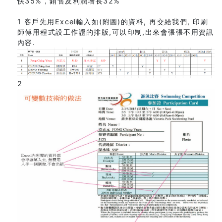
快35%，銷售及利潤增長32%
1 客戶先用Excel輸入如(附圖)的資料, 再交給我們, 印刷
師傅用程式設工作證的排版,可以印制,出來會張張不用資訊
內容.
2