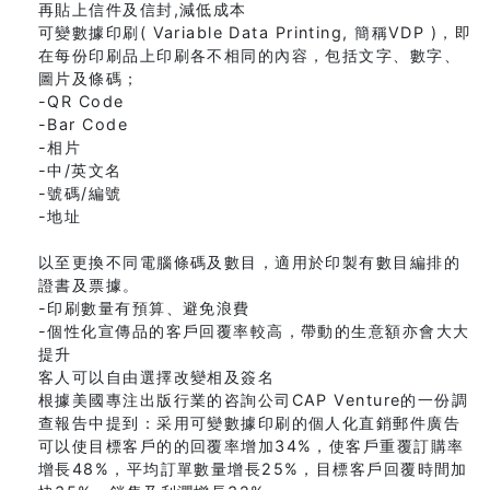
再貼上信件及信封,減低成本
可變數據印刷( Variable Data Printing, 簡稱VDP )，即
在每份印刷品上印刷各不相同的內容，包括文字、數字、
圖片及條碼；
-QR Code
-Bar Code
-相片
-中/英文名
-號碼/編號
-地址
以至更換不同電腦條碼及數目，適用於印製有數目編排的
證書及票據。
-印刷數量有預算、避免浪費
-個性化宣傳品的客戶回覆率較高，帶動的生意額亦會大大
提升
客人可以自由選擇改變相及簽名
根據美國專注出版行業的咨詢公司CAP Venture的一份調
查報告中提到：采用可變數據印刷的個人化直銷郵件廣告
可以使目標客戶的的回覆率增加34%，使客戶重覆訂購率
增長48%，平均訂單數量增長25%，目標客戶回覆時間加