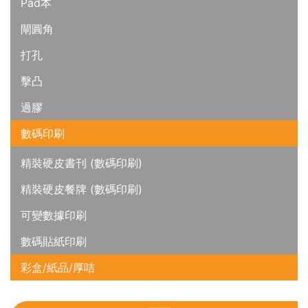
Pad本
閘圓角
打孔
擊凸
過膠
數碼印刷
精裝硬皮書刊 (數碼印刷)
精裝硬皮餐牌 (數碼印刷)
可變數據印刷
數碼貼紙印刷
彩盒/紙品/厚咭