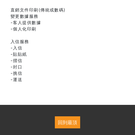
直銷文件印刷(傳統或數碼)
變更數據服務
-客人提供數據
-個人化印刷
入信服務
-入信
-貼貼紙
-摺信
-封口
-挑信
-運送
回到最頂