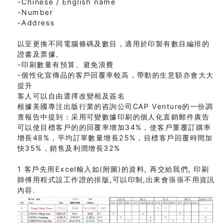
-Chinese / English name
-Number
-Address
以至更換不同電腦條碼及數目，適用於印製有數目編排的
證書及票據。
-印刷數量有預算、避免浪費
-個性化宣傳品的客戶回覆率較高，帶動的生意額亦會大大
提升
客人可以自由選擇改變相及簽名
根據美國專注出版行業的咨詢公司CAP Venture的一份調
查報告中提到：采用可變數據印刷的個人化直銷郵件廣告
可以使目標客戶的的回覆率增加34%，使客戶重覆訂購率
增長48%，平均訂單數量增長25%，目標客戶回覆時間加
快35%，銷售及利潤增長32%
1 客戶先用Excel輸入如(附圖)的資料, 再交給我們, 印刷
師傅用程式設工作證的排版,可以印制,出來會張張不用資訊
內容.