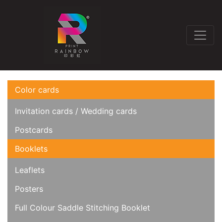
Color cards
Invitation cards / Wedding cards
Postcards
Booklets
Leaflets
Posters
Full Colour Saddle Stitching Booklet