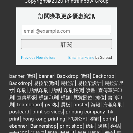
Copyright©2020 Printrainbow Group
訂閱獲取更多優惠資訊
Previous Newsletters
Email marketing
by Spread
banner 價錢
|
banner
|
Backdrop 價錢
|
Backdrop
|
Backdrop
|
易拉架價錢
|
易拉架
|
易拉架設計
|
易拉架尺
寸
|
印刷
|
貼紙印刷
|
貼紙
|
印刷報價
|
噴畫
|
宣傳單張印
刷
|
宣傳單張
|
橫額印刷
|
橫額
|
展覽攤位
|
攤位
|
書刊印
刷
|
foamboard
|
pvc板
|
展板
|
poster
|
海報
|
海報印刷
|
postcard
|
print services
|
printing company
|
hk
print
|
hong kong printing
|
印刷公司
|
禮封
|
eprint
|
ebanner
|
Bannershop
|
print shop
|
信封
|
過膠
|
喜帖
|